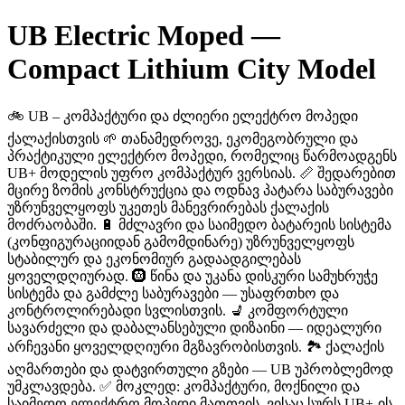
UB Electric Moped —
Compact Lithium City Model
🚲 UB – კომპაქტური და ძლიერი ელექტრო მოპედი
ქალაქისთვის 🌱 თანამედროვე, ეკომეგობრული და
პრაქტიკული ელექტრო მოპედი, რომელიც წარმოადგენს
UB+ მოდელის უფრო კომპაქტურ ვერსიას. 📏 შედარებით
მცირე ზომის კონსტრუქცია და ოდნავ პატარა საბურავები
უზრუნველყოფს უკეთეს მანევრირებას ქალაქის
მოძრაობაში. 🔋 მძლავრი და საიმედო ბატარეის სისტემა
(კონფიგურაციიდან გამომდინარე) უზრუნველყოფს
სტაბილურ და ეკონომიურ გადაადგილებას
ყოველდღიურად. 🛞 წინა და უკანა დისკური სამუხრუჭე
სისტემა და გამძლე საბურავები — უსაფრთხო და
კონტროლირებადი სვლისთვის. 💺 კომფორტული
სავარძელი და დაბალანსებული დიზაინი — იდეალური
არჩევანი ყოველდღიური მგზავრობისთვის. 🏞️ ქალაქის
აღმართები და დატვირთული გზები — UB უპრობლემოდ
უმკლავდება. ✅ მოკლედ: კომპაქტური, მოქნილი და
საიმედო ელექტრო მოპედი მათთვის, ვისაც სურს UB+-ის