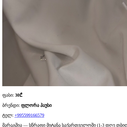
ფასი:
30₾
ბრენდი:
ფლორა ჰაუსი
ტელ:
+995599166579
მარაგშია — სწრაფი მიტანა საქართველოში (1-3 დღე თბი