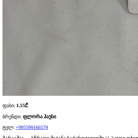
ფასი:
1.55₾
ბრენდი:
ფლორა ჰაუსი
ტელ:
+995599166579